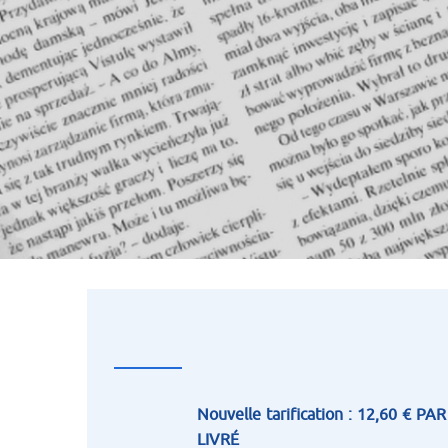
Nou
velle tarification : 12,60 € P
LIVRÉ